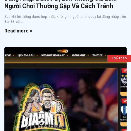
Người Chơi Thường Gặp Và Cách Tránh
Sau khi hệ thống được hợp nhất, không ít người chơi quay lại đăng nhập trên
Ball88 với ...
Read more »
Thể Thao