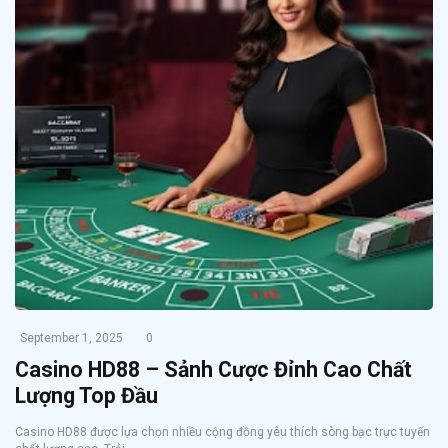
September 1, 2025
0
Casino HD88 – Sảnh Cược Đỉnh Cao Chất
Lượng Top Đầu
Casino HD88 được lựa chọn nhiều cộng đồng yêu thích sòng bạc trực tuyến