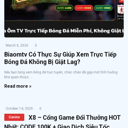
March 6, 2026
0
Biaomtv Có Thực Sự Giúp Xem Trực Tiếp
Bóng Đá Không Bị Giật Lag?
Nếu bạn từng xem bóng đá trực tuyến, chắc chắn đã gặp một tình huống
khá quen thuộc: ...
Read more »
October 14, 2025
0
X8 – Cổng Game Đổi Thưởng HOT
Casino
Nhất: CODE 100K + Giao Dịch Siêu Tốc