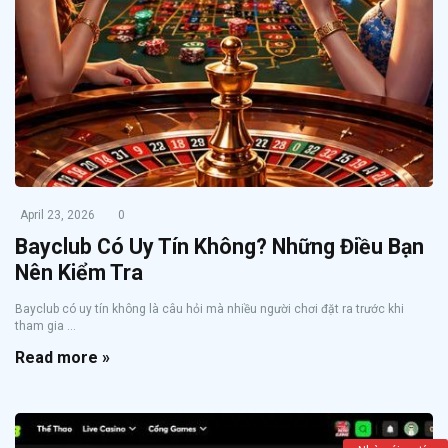
April 23, 2026
0
Bayclub Có Uy Tín Không? Những Điều Bạn
Nên Kiểm Tra
Bayclub có uy tín không là câu hỏi mà nhiều người chơi đặt ra trước khi
tham gia ...
Read more »