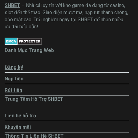
SHBET
– Nhà cái uy tín với kho game đa dạng từ casino,
slot đến thể thao. Giao diện mượt mà, nạp rút nhanh chóng,
bảo mật cao. Trải nghiệm ngay tại SHBET để nhận nhiều
ưu đãi hấp dẫn!.
Danh Mục Trang Web
Đăng ký
Nạp tiền
Rút tiền
Trung Tâm Hỗ Trợ SHBET
Liên hệ hỗ trợ
Khuyến mãi
Thông Tin Liên Hệ SHBET