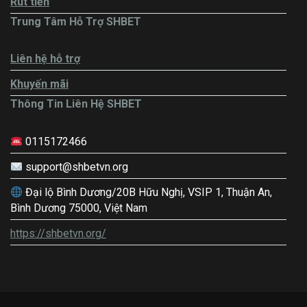
Rút tiền
Trung Tâm Hỗ Trợ SHBET
Liên hệ hỗ trợ
Khuyến mãi
Thông Tin Liên Hệ SHBET
0115172466
support@shbetvn.org
Đại lộ Bình Dương/20B Hữu Nghị, VSIP 1, Thuận An,
Bình Dương 75000, Việt Nam
https://shbetvn.org/