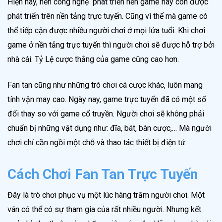
Hiện nay, nền công nghệ phát triển nền game này còn được
phát triển trên nền tảng trực tuyến. Cũng vì thế mà game có
thể tiếp cận được nhiều người chơi ở mọi lứa tuổi. Khi chơi
game ở nền tảng trực tuyến thì người chơi sẽ được hỗ trợ bởi
nhà cái. Tỷ Lệ cược thắng của game cũng cao hơn.
Fan tan cũng như những trò chơi cá cược khác, luôn mang
tính vận may cao. Ngày nay, game trực tuyến đã có một số
đổi thay so với game cổ truyền. Người chơi sẽ không phải
chuẩn bị những vật dụng như: đĩa, bát, bàn cược,… Mà người
chơi chỉ cần ngồi một chỗ và thao tác thiết bị điện tử.
Cách Chơi Fan Tan Trực Tuyến
Đây là trò chơi phục vụ một lúc hàng trăm người chơi. Một
ván có thể có sự tham gia của rất nhiều người. Nhưng kết