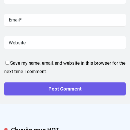
Save my name, email, and website in this browser for the
next time I comment.