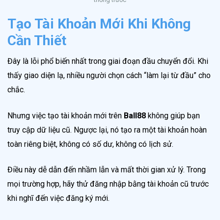
Tạo Tài Khoản Mới Khi Không
Cần Thiết
Đây là lỗi phổ biến nhất trong giai đoạn đầu chuyển đổi. Khi
thấy giao diện lạ, nhiều người chọn cách “làm lại từ đầu” cho
chắc.
Nhưng việc tạo tài khoản mới trên
Ball88
không giúp bạn
truy cập dữ liệu cũ. Ngược lại, nó tạo ra một tài khoản hoàn
toàn riêng biệt, không có số dư, không có lịch sử.
Điều này dễ dẫn đến nhầm lẫn và mất thời gian xử lý. Trong
mọi trường hợp, hãy thử đăng nhập bằng tài khoản cũ trước
khi nghĩ đến việc đăng ký mới.