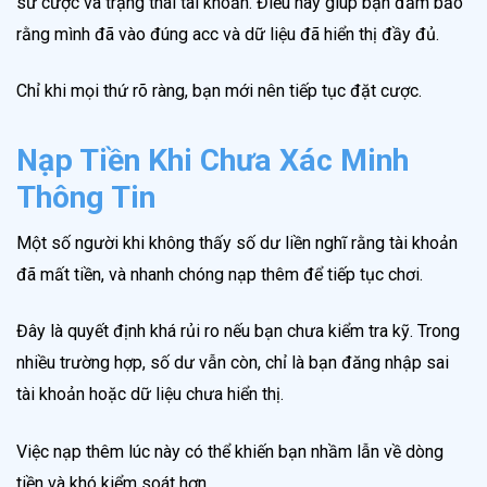
sử cược và trạng thái tài khoản. Điều này giúp bạn đảm bảo
rằng mình đã vào đúng acc và dữ liệu đã hiển thị đầy đủ.
Chỉ khi mọi thứ rõ ràng, bạn mới nên tiếp tục đặt cược.
Nạp Tiền Khi Chưa Xác Minh
Thông Tin
Một số người khi không thấy số dư liền nghĩ rằng tài khoản
đã mất tiền, và nhanh chóng nạp thêm để tiếp tục chơi.
Đây là quyết định khá rủi ro nếu bạn chưa kiểm tra kỹ. Trong
nhiều trường hợp, số dư vẫn còn, chỉ là bạn đăng nhập sai
tài khoản hoặc dữ liệu chưa hiển thị.
Việc nạp thêm lúc này có thể khiến bạn nhầm lẫn về dòng
tiền và khó kiểm soát hơn.