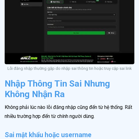
Lỗi đăng nhập thường gặp do nhập sai thông tin hoặc truy cập sai link
Nhập Thông Tin Sai Nhưng
Không Nhận Ra
Không phải lúc nào lỗi đăng nhập cũng đến từ hệ thống. Rất
nhiều trường hợp đến từ chính người dùng.
Sai mật khẩu hoặc username