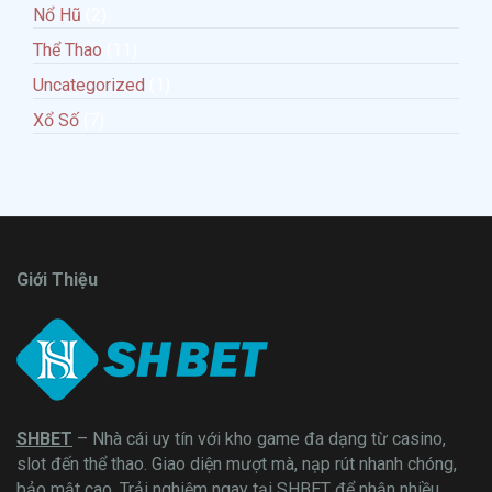
Nổ Hũ
(2)
Thể Thao
(11)
Uncategorized
(1)
Xổ Số
(7)
Giới Thiệu
SHBET
– Nhà cái uy tín với kho game đa dạng từ casino,
slot đến thể thao. Giao diện mượt mà, nạp rút nhanh chóng,
bảo mật cao. Trải nghiệm ngay tại SHBET để nhận nhiều