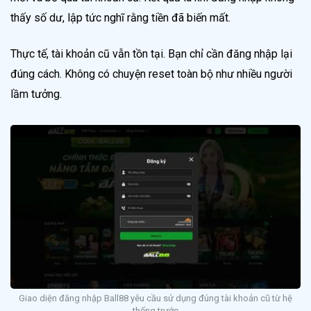
thấy số dư, lập tức nghĩ rằng tiền đã biến mất.
Thực tế, tài khoản cũ vẫn tồn tại. Bạn chỉ cần đăng nhập lại
đúng cách. Không có chuyện reset toàn bộ như nhiều người
lầm tưởng.
Giao diện đăng nhập Ball88 yêu cầu sử dụng đúng tài khoản cũ từ hệ
thống trước