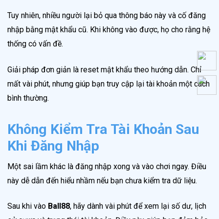
Tuy nhiên, nhiều người lại bỏ qua thông báo này và cố đăng
nhập bằng mật khẩu cũ. Khi không vào được, họ cho rằng hệ
thống có vấn đề.
Giải pháp đơn giản là reset mật khẩu theo hướng dẫn. Chỉ
mất vài phút, nhưng giúp bạn truy cập lại tài khoản một cách
bình thường.
Không Kiểm Tra Tài Khoản Sau
Khi Đăng Nhập
Một sai lầm khác là đăng nhập xong và vào chơi ngay. Điều
này dễ dẫn đến hiểu nhầm nếu bạn chưa kiểm tra dữ liệu.
Sau khi vào
Ball88
, hãy dành vài phút để xem lại số dư, lịch