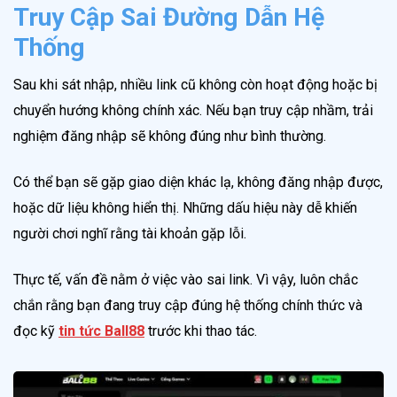
Truy Cập Sai Đường Dẫn Hệ
Thống
Sau khi sát nhập, nhiều link cũ không còn hoạt động hoặc bị
chuyển hướng không chính xác. Nếu bạn truy cập nhầm, trải
nghiệm đăng nhập sẽ không đúng như bình thường.
Có thể bạn sẽ gặp giao diện khác lạ, không đăng nhập được,
hoặc dữ liệu không hiển thị. Những dấu hiệu này dễ khiến
người chơi nghĩ rằng tài khoản gặp lỗi.
Thực tế, vấn đề nằm ở việc vào sai link. Vì vậy, luôn chắc
chắn rằng bạn đang truy cập đúng hệ thống chính thức và
đọc kỹ
tin tức Ball88
trước khi thao tác.