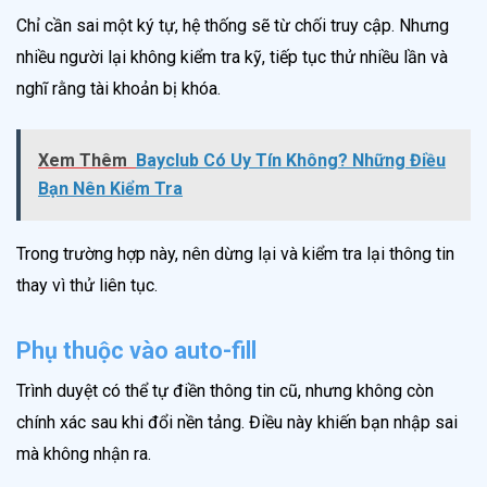
Chỉ cần sai một ký tự, hệ thống sẽ từ chối truy cập. Nhưng
nhiều người lại không kiểm tra kỹ, tiếp tục thử nhiều lần và
nghĩ rằng tài khoản bị khóa.
Xem Thêm
Bayclub Có Uy Tín Không? Những Điều
Bạn Nên Kiểm Tra
Trong trường hợp này, nên dừng lại và kiểm tra lại thông tin
thay vì thử liên tục.
Phụ thuộc vào auto-fill
Trình duyệt có thể tự điền thông tin cũ, nhưng không còn
chính xác sau khi đổi nền tảng. Điều này khiến bạn nhập sai
mà không nhận ra.