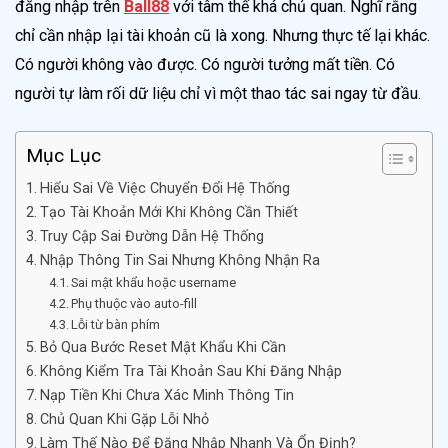
đăng nhập trên
Ball88
với tâm thế khá chủ quan. Nghĩ rằng
chỉ cần nhập lại tài khoản cũ là xong. Nhưng thực tế lại khác.
Có người không vào được. Có người tưởng mất tiền. Có
người tự làm rối dữ liệu chỉ vì một thao tác sai ngay từ đầu.
Mục Lục
Hiểu Sai Về Việc Chuyển Đổi Hệ Thống
Tạo Tài Khoản Mới Khi Không Cần Thiết
Truy Cập Sai Đường Dẫn Hệ Thống
Nhập Thông Tin Sai Nhưng Không Nhận Ra
Sai mật khẩu hoặc username
Phụ thuộc vào auto-fill
Lỗi từ bàn phím
Bỏ Qua Bước Reset Mật Khẩu Khi Cần
Không Kiểm Tra Tài Khoản Sau Khi Đăng Nhập
Nạp Tiền Khi Chưa Xác Minh Thông Tin
Chủ Quan Khi Gặp Lỗi Nhỏ
Làm Thế Nào Để Đăng Nhập Nhanh Và Ổn Định?