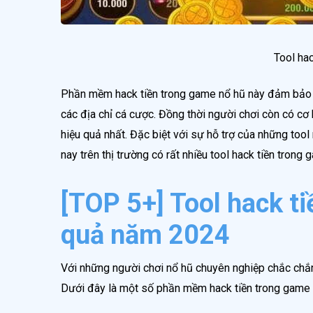
Tool hac
Phần mềm hack tiền trong game nổ hũ này đảm bảo m
các địa chỉ cá cược. Đồng thời người chơi còn có cơ h
hiệu quả nhất. Đặc biệt với sự hỗ trợ của những too
nay trên thị trường có rất nhiều tool hack tiền trong
[TOP 5+] Tool hack t
quả năm 2024
Với những người chơi nổ hũ chuyên nghiệp chắc chắ
Dưới đây là một số phần mềm hack tiền trong game 