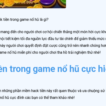
k tiền trong game nổ hũ là gì?
ang đến cho người chơi cơ hội chiến thắng một món hời cực kh
ội tiết kiệm tối đa nguồn lực đầu tư tài chính để giảm thiểu mức 
l này người chơi quyết định đặt cược cũng trở nên nhanh chóng hơ
 game nổ hũ miễn phí cho người chơi tha hồ trải nghiệm thử nhé!
iền trong game nổ hũ cực h
n những phần mềm hack tiền này rất quen thuộc và ưa chuộng sử
nổ hũ cực đỉnh các bạn có thể tham khảo nhé!