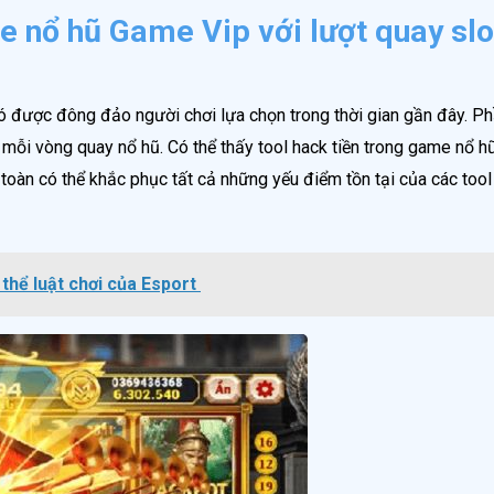
e nổ hũ Game Vip với lượt quay slo
 có được đông đảo người chơi lựa chọn trong thời gian gần đây. 
 mỗi vòng quay nổ hũ. Có thể thấy tool hack tiền trong game nổ 
 toàn có thể khắc phục tất cả những yếu điểm tồn tại của các tool
 thể luật chơi của Esport