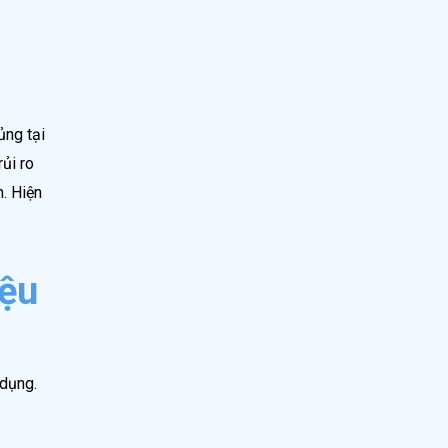
ủng tại
rủi ro
n. Hiện
iệu
 dụng.