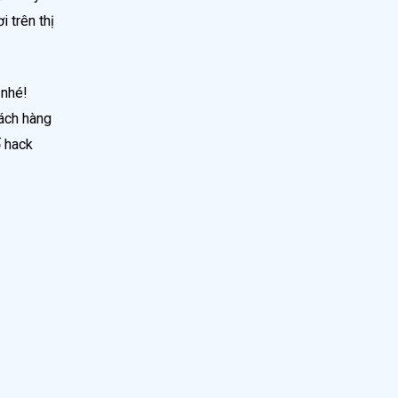
 trên thị
 nhé!
hách hàng
ố hack