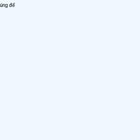
húng để