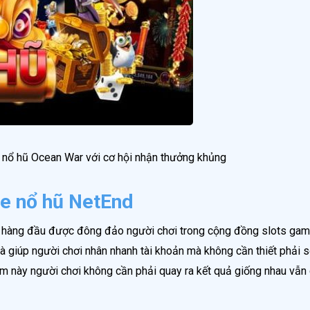
e nổ hũ Ocean War với cơ hội nhận thưởng khủng
me nổ hũ NetEnd
hũ hàng đầu được đông đảo người chơi trong cộng đồng slots gam
à giúp người chơi nhân nhanh tài khoản mà không cần thiết phải 
m này người chơi không cần phải quay ra kết quả giống nhau vẫn 