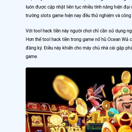
luôn được cập nhật liên tục nhiều tính năng hiện đạ
trường slots game hiện nay đều thử nghiệm và côn
Với tool hack tiền này người chơi chỉ cần sử dụng n
Hơn thế tool hack tiền trong game nổ hũ Ocean Wả c
đăng ký. Điều này khiến cho máy chủ nhà cái gặp ph
game.