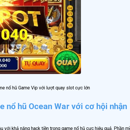
ame nổ hũ Game Vip với lượt quay slot cực lớn
e nổ hũ Ocean War với cơ hội nhận
u với khả năng hack tiền trong game nổ hũ cực hiệu quả. Phần 