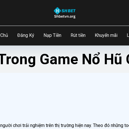
 Chủ
Đăng Ký
Nạp Tiền
Rút tiền
Khuyến mãi
L
 Trong Game Nổ Hũ 
gười chơi trải nghiệm trên thị trường hiện nay. Theo đó những to