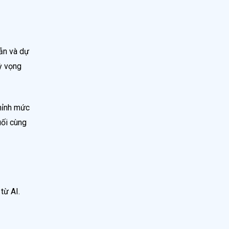
hẫn và dự
kỳ vọng
chỉnh mức
uối cùng
từ AI.