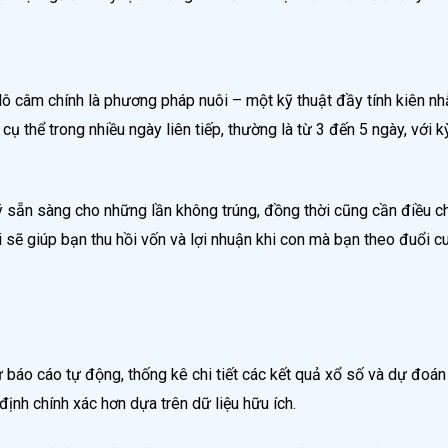
lô câm chính là phương pháp nuôi – một kỹ thuật đầy tính kiên n
ụ thể trong nhiều ngày liên tiếp, thường là từ 3 đến 5 ngày, với 
lý sẵn sàng cho những lần không trúng, đồng thời cũng cần điều 
sẽ giúp bạn thu hồi vốn và lợi nhuận khi con mà bạn theo đuổi c
 báo cáo tự động, thống kê chi tiết các kết quả xổ số và dự đoán 
nh chính xác hơn dựa trên dữ liệu hữu ích.