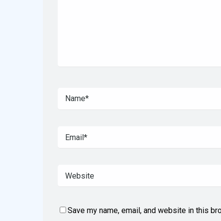
Save my name, email, and website in this br