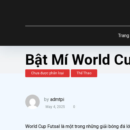
Trang
Bật Mí World C
Chưa được phân loại
Thể Thao
by
admtpi
May 4, 2025
0
World Cup Futsal là một trong những giải bóng đá l