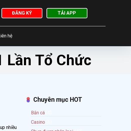
ĐĂNG KÝ
TẢI APP
iên hệ
1 Lần Tổ Chức
Chuyên mục HOT
Bắn cá
(4)
Casino
(6)
Cup nhiều