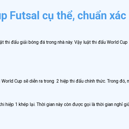
p Futsal cụ thể, chuẩn xác
ật thi đấu giải bóng đá trong nhà này. Vậy luật thi đấu World Cup 
 World Cup sẽ diễn ra trong 2 hiệp thi đấu chính thức. Trong đó, 
hi hiệp 1 khép lại. Thời gian này còn được gọi là thời gian nghỉ gi