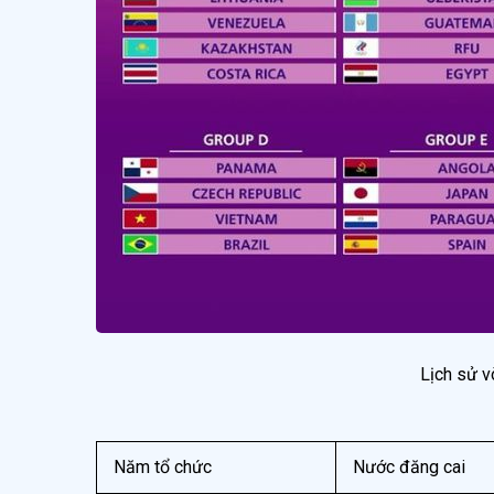
Lịch sử v
Năm tổ chức
Nước đăng cai