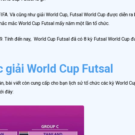
IFA. Và cũng như giải World Cup, Futsal World Cup được diễn ra
o thắc mắc World Cup Futsal mấy năm một lần tổ chức.
89. Tính đến nay, World Cup Futsal đã có 8 kỳ Futsal World Cup đ
c giải World Cup Futsal
, bài viết còn cung cấp cho bạn lịch sử tổ chức các kỳ World Cu
ới đây: