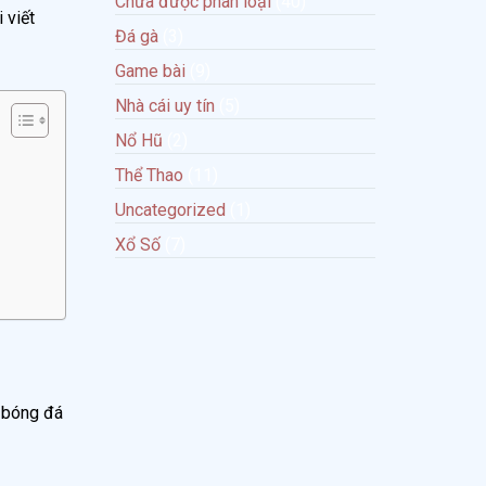
Chưa được phân loại
(40)
 viết
Đá gà
(3)
Game bài
(9)
Nhà cái uy tín
(5)
Nổ Hũ
(2)
Thể Thao
(11)
Uncategorized
(1)
Xổ Số
(7)
n bóng đá