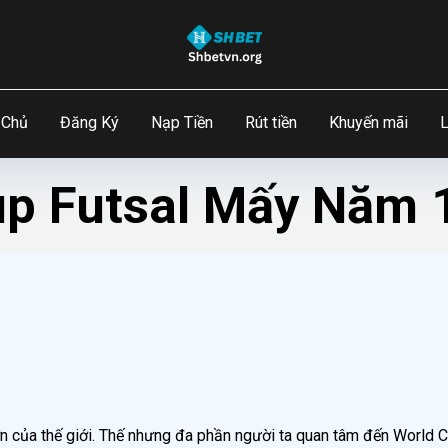
 Chủ
Đăng Ký
Nạp Tiền
Rút tiền
Khuyến mãi
L
up Futsal Mấy Năm 
ớn của thế giới. Thế nhưng đa phần người ta quan tâm đến World 