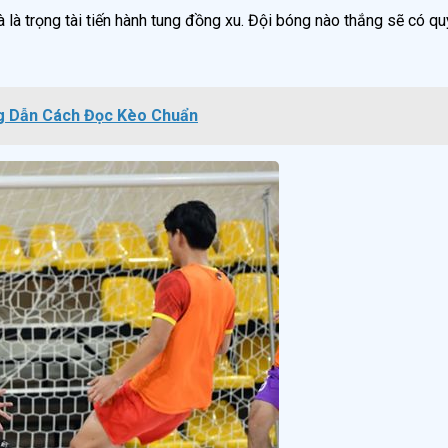
à là trọng tài tiến hành tung đồng xu. Đội bóng nào thắng sẽ có q
g Dẫn Cách Đọc Kèo Chuẩn